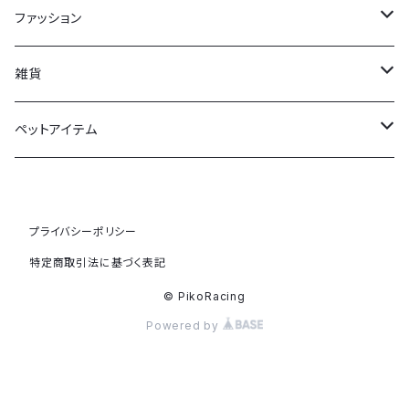
ファッション
Tシャツ
雑貨
靴下
馬券ケース
ペットアイテム
フェルトバッグ
ドッグウェア
プライバシーポリシー
マフラータオル
特定商取引法に基づく表記
トレーナー
© PikoRacing
Powered by