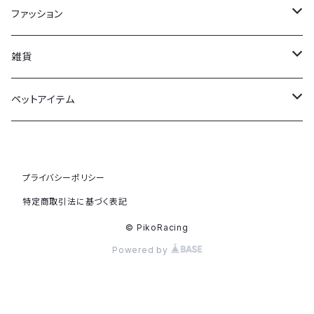
ファッション
Tシャツ
雑貨
靴下
馬券ケース
ペットアイテム
フェルトバッグ
ドッグウェア
プライバシーポリシー
マフラータオル
特定商取引法に基づく表記
トレーナー
© PikoRacing
Powered by