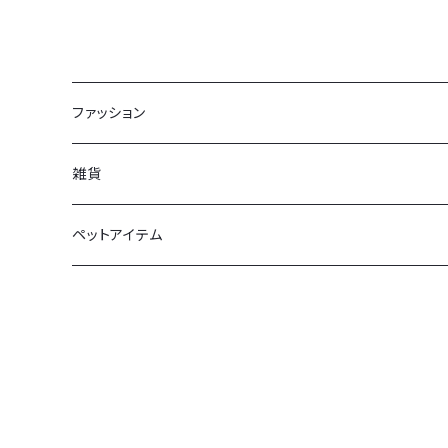
ファッション
Tシャツ
雑貨
靴下
馬券ケース
ペットアイテム
フェルトバッグ
ドッグウェア
マフラータオル
トレーナー