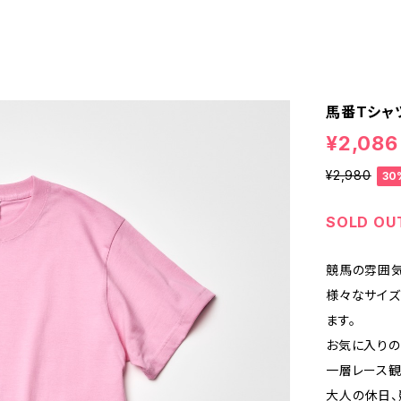
馬番Tシャツ
¥2,086
¥2,980
30
SOLD OU
競馬の雰囲気
様々なサイ
ます。
お気に入りの
一層レース観
大人の休日、