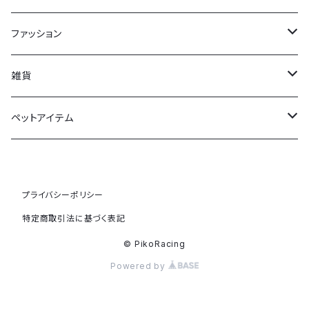
ファッション
Tシャツ
雑貨
靴下
馬券ケース
ペットアイテム
フェルトバッグ
ドッグウェア
プライバシーポリシー
マフラータオル
特定商取引法に基づく表記
トレーナー
© PikoRacing
Powered by