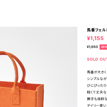
馬番フェル
¥1,155
¥1,650
30
SOLD OU
馬番が大きく
シンプルな
びにぴったり
軽くて丈夫な
勝手も抜群
デイリー使い