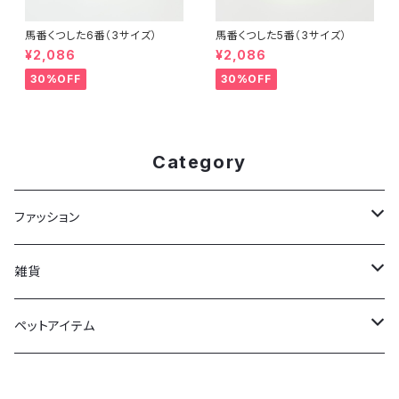
馬番くつした6番（3サイズ）
馬番くつした5番（3サイズ）
¥2,086
¥2,086
30%OFF
30%OFF
Category
ファッション
Tシャツ
雑貨
靴下
馬券ケース
ペットアイテム
フェルトバッグ
ドッグウェア