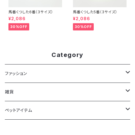
馬番くつした6番（3サイズ）
馬番くつした5番（3サイズ）
¥2,086
¥2,086
30%OFF
30%OFF
Category
ファッション
Tシャツ
雑貨
靴下
馬券ケース
ペットアイテム
フェルトバッグ
ドッグウェア